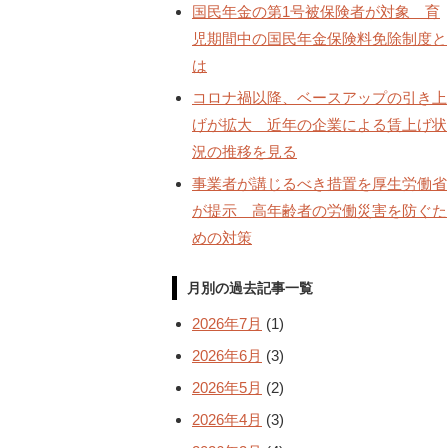
国民年金の第1号被保険者が対象 育
児期間中の国民年金保険料免除制度と
は
コロナ禍以降、ベースアップの引き上
げが拡大 近年の企業による賃上げ状
況の推移を見る
事業者が講じるべき措置を厚生労働省
が提示 高年齢者の労働災害を防ぐた
めの対策
月別の過去記事一覧
2026年7月
(1)
2026年6月
(3)
2026年5月
(2)
2026年4月
(3)