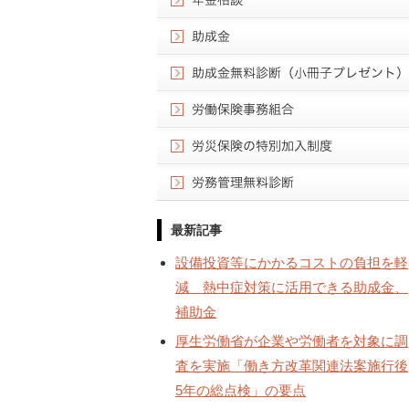
最新記事
設備投資等にかかるコストの負担を軽
減 熱中症対策に活用できる助成金、
補助金
厚生労働省が企業や労働者を対象に調
査を実施「働き方改革関連法案施行後
5年の総点検」の要点