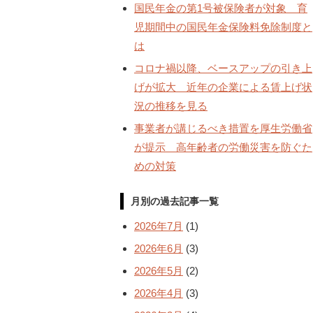
国民年金の第1号被保険者が対象 育
児期間中の国民年金保険料免除制度と
は
コロナ禍以降、ベースアップの引き上
げが拡大 近年の企業による賃上げ状
況の推移を見る
事業者が講じるべき措置を厚生労働省
が提示 高年齢者の労働災害を防ぐた
めの対策
月別の過去記事一覧
2026年7月
(1)
2026年6月
(3)
2026年5月
(2)
2026年4月
(3)