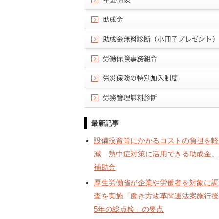
最新記事
設備投資等にかかるコストの負担を軽
減 熱中症対策に活用できる助成金、
補助金
厚生労働省が企業や労働者を対象に調
査を実施「働き方改革関連法案施行後
5年の総点検」の要点