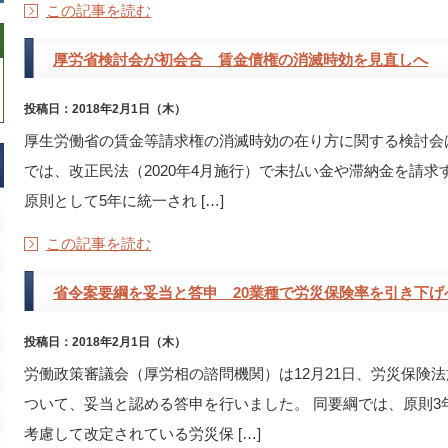
この記事を読む
厚労省検討会が初会合 賃金債権の消滅時効を見直しへ
投稿日：2018年2月1日（木）
厚生労働省の賃金等請求権の消滅時効の在り方に関する検討会は
では、改正民法（2020年4月施行）で未払い金や滞納金を請
原則として5年に統一され […]
この記事を読む
省令案要綱を妥当と答申 20業種で労災保険率を引き下げ
投稿日：2018年2月1日（木）
労働政策審議会（厚労相の諮問機関）は12月21日、労災保険
ついて、妥当と認める答申を行いました。 同要綱では、原則3
考慮して改定されている労災保 […]