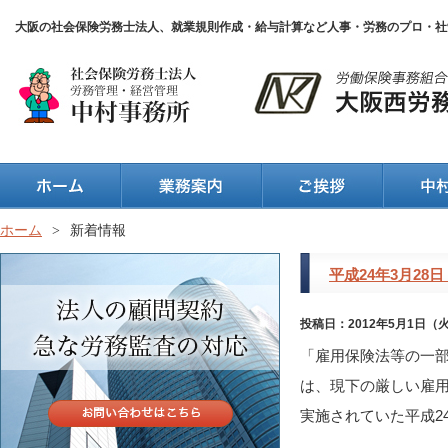
大阪の社会保険労務士法人、就業規則作成・給与計算など人事・労務のプロ・社
ホーム
>
新着情報
平成24年3月2
投稿日：2012年5月1日（
「雇用保険法等の一部
は、現下の厳しい雇
実施されていた平成24年