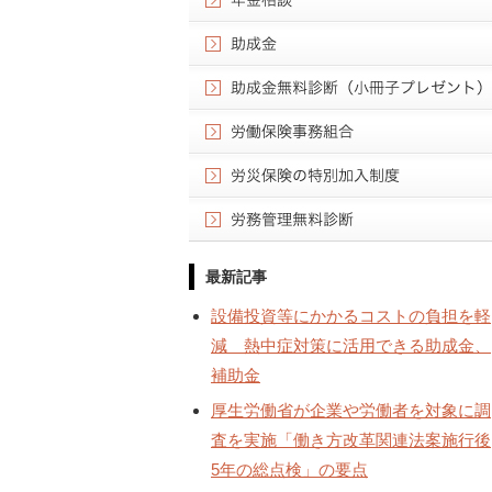
最新記事
設備投資等にかかるコストの負担を軽
減 熱中症対策に活用できる助成金、
補助金
厚生労働省が企業や労働者を対象に調
査を実施「働き方改革関連法案施行後
5年の総点検」の要点