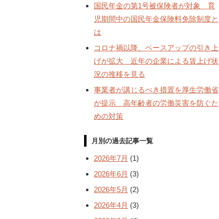
国民年金の第1号被保険者が対象 育
児期間中の国民年金保険料免除制度と
は
コロナ禍以降、ベースアップの引き上
げが拡大 近年の企業による賃上げ状
況の推移を見る
事業者が講じるべき措置を厚生労働省
が提示 高年齢者の労働災害を防ぐた
めの対策
月別の過去記事一覧
2026年7月
(1)
2026年6月
(3)
2026年5月
(2)
2026年4月
(3)