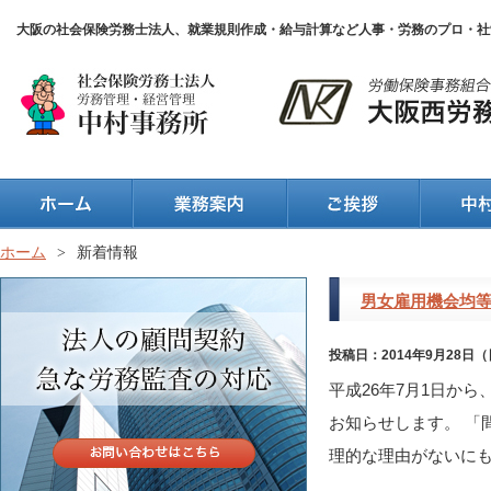
大阪の社会保険労務士法人、就業規則作成・給与計算など人事・労務のプロ・社
ホーム
>
新着情報
男女雇用機会均
投稿日：2014年9月28日
平成26年7月1日か
お知らせします。 「
理的な理由がないにもか