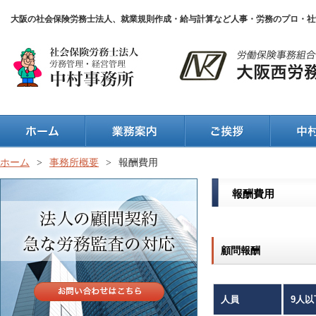
大阪の社会保険労務士法人、就業規則作成・給与計算など人事・労務のプロ・社
ホーム
>
事務所概要
>
報酬費用
報酬費用
顧問報酬
人員
9人以