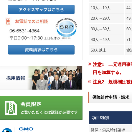
10人～19人
44
20人～29人
49
30人～39人
60
40人～49人
71
50人以上
協
注意1 二元適用事
円を加算する。
注意2 規模欄は被
保険給付申請・請求
項目/種別
健保・労災給付請求