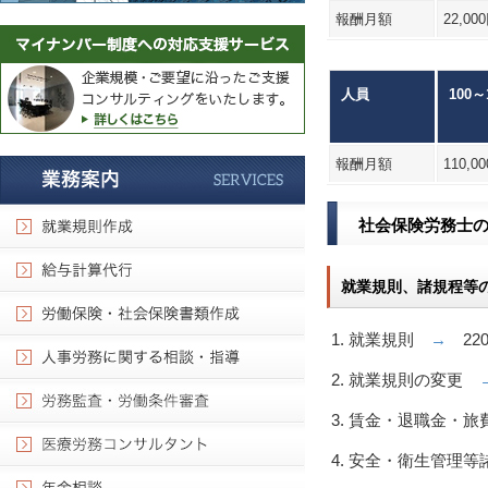
報酬月額
22,00
人員
100～
報酬月額
110,0
社会保険労務士
就業規則、諸規程等
就業規則
→
220
就業規則の変更
賃金・退職金・
安全・衛生管理