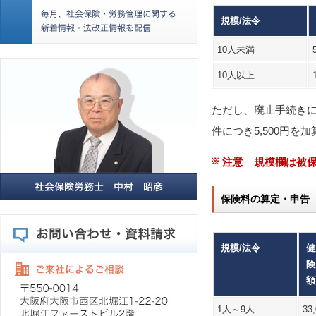
規模/法令
10人未満
10人以上
ただし、廃止手続き
件につき5,500円を
注意 規模欄は被
保険料の算定・申告
規模/法令
健
険
額
1人～9人
33