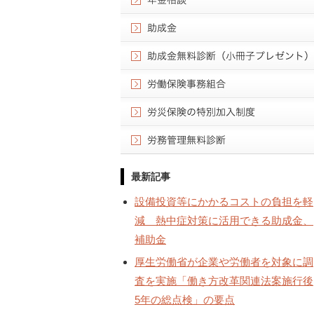
最新記事
設備投資等にかかるコストの負担を軽
減 熱中症対策に活用できる助成金、
補助金
厚生労働省が企業や労働者を対象に調
査を実施「働き方改革関連法案施行後
5年の総点検」の要点