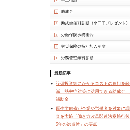
最新記事
設備投資等にかかるコストの負担を軽
減 熱中症対策に活用できる助成金、
補助金
厚生労働省が企業や労働者を対象に調
査を実施「働き方改革関連法案施行後
5年の総点検」の要点