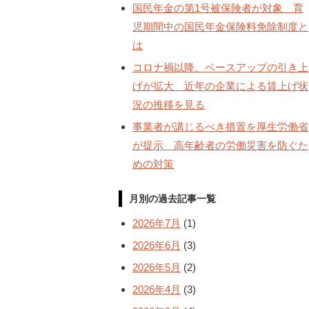
国民年金の第1号被保険者が対象 育
児期間中の国民年金保険料免除制度と
は
コロナ禍以降、ベースアップの引き上
げが拡大 近年の企業による賃上げ状
況の推移を見る
事業者が講じるべき措置を厚生労働省
が提示 高年齢者の労働災害を防ぐた
めの対策
月別の過去記事一覧
2026年7月
(1)
2026年6月
(3)
2026年5月
(2)
2026年4月
(3)